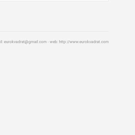
il: eurokvadrat@gmail.com - web: http://www.eurokvadrat.com