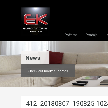
Početna
Prodaja
I
News
Check out market updates
412_20180807_190825-102