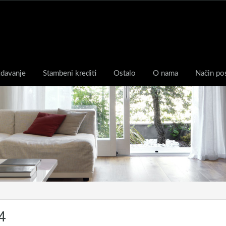
zdavanje
Stambeni krediti
Ostalo
O nama
Način po
4