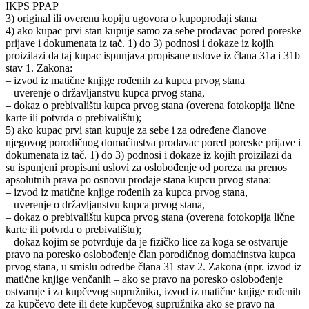
IKPS PPAP
3) original ili overenu kopiju ugovora o kupoprodaji stana
4) ako kupac prvi stan kupuje samo za sebe prodavac pored poreske
prijave i dokumenata iz tač. 1) do 3) podnosi i dokaze iz kojih
proizilazi da taj kupac ispunjava propisane uslove iz člana 31a i 31b
stav 1. Zakona:
– izvod iz matične knjige rođenih za kupca prvog stana
– uverenje o državljanstvu kupca prvog stana,
– dokaz o prebivalištu kupca prvog stana (overena fotokopija lične
karte ili potvrda o prebivalištu);
5) ako kupac prvi stan kupuje za sebe i za određene članove
njegovog porodičnog domaćinstva prodavac pored poreske prijave i
dokumenata iz tač. 1) do 3) podnosi i dokaze iz kojih proizilazi da
su ispunjeni propisani uslovi za oslobođenje od poreza na prenos
apsolutnih prava po osnovu prodaje stana kupcu prvog stana:
– izvod iz matične knjige rođenih za kupca prvog stana,
– uverenje o državljanstvu kupca prvog stana,
– dokaz o prebivalištu kupca prvog stana (overena fotokopija lične
karte ili potvrda o prebivalištu);
– dokaz kojim se potvrđuje da je fizičko lice za koga se ostvaruje
pravo na poresko oslobođenje član porodičnog domaćinstva kupca
prvog stana, u smislu odredbe člana 31 stav 2. Zakona (npr. izvod iz
matične knjige venčanih – ako se pravo na poresko oslobođenje
ostvaruje i za kupčevog supružnika, izvod iz matične knjige rođenih
za kupčevo dete ili dete kupčevog supružnika ako se pravo na