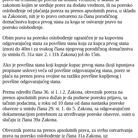
zakonom kojim se uređuje porez na dodatu vrednost, ili na poresko
oslobođenje od plaćanja poreza na prenos apsolutnih prava, u skladu
sa Zakonom, niti je to pravo ostvareno za člana porodičnog
domaćinstva kupca prvog stana za koga se ostvaruje pravo na
poresko oslobođenje.
Obim prava na poresko oslobođenje ograničen je na kupovinu
odgovarajućeg stana za površinu stana koja za kupca prvog stana
iznosi do 40m i za svakog člana njegovog porodičnog domaćinstva
(u smislu čl. 31a stav 2. i 31b Zakona) još do 15m.
Ako je površina stana koji kupuje kupac prvog stana (koji ispunjava
propisane uslove) veća od površine odgovarajućeg stana, porez se
plaća na prenos prava svojine na razliku površine kupljenog i
površine odgovarajućeg stana.
Prema odredbi člana 36. st 1. i 2. Zakona, obveznik poreza na
prenos apsolutnih prava dužan je da podnese poresku prijavu, sa
tačnim podacima, u roku od 10 dana od dana nastanka poreske
obaveze u smislu člana 29. st. 1. do 5. Zakona, sa odgovarajućom
dokumentacijom potrebnom za utvrđivanje poreske obaveze, osim u
slučaju iz člana 39a Zakona.
Obveznik poreza na prenos apsolutnih prava, za svrhu ostvarivanja
prava na poresko oslobođenje iz člana 31a Zakona, uz