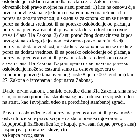
oslobođenje u skladu sa odredbama člana 31a Zakona nema
obveznik koji pravo svojine na stanu prenosi: 1) licu na osnovu čije
prve kupovine stana je jednom ostvareno pravo na refundaciju
poreza na dodatu vrednost, u skladu sa zakonom kojim se uređuje
porez na dodatu vrednost, ili na poresko oslobođenje od plaćanja
poreza na prenos apsolutnih prava u skladu sa odredbama ovog
stava i člana 31a Zakona; 2) članu porodičnog domaćinstva kupca
prvog stana za koga je jednom ostvareno pravo na refundaciju
poreza na dodatu vrednost, u skladu sa zakonom kojim se uređuje
porez na dodatu vrednost, ili na poresko oslobođenje od plaćanja
poreza na prenos apsolutnih prava u skladu sa odredbama ovog
stava i člana 31a Zakona. Napominjemo da se pravo na poresko
oslobođenje može se ostvariti samo na osnovu ugovora o
kupoprodaji prvog stana overenog posle 8. jula 2007. godine (član
27. Zakona o izmenama i dopunama Zakona).
Dakle, prvim stanom, u smislu odredbe člana 31a Zakona, smatra se
stan, odnosno porodična stambena zgrada, odnosno svojinski udeo
na stanu, kao i svojinski udeo na porodičnoj stambenoj zgradi.
Pravo na oslobođenje od poreza na prenos apsolutnih prava može
ostvariti lice koje pravo svojine na stanu prenosi ugovorom o
kupoprodaji fizičkom licu koje kupuje prvi stan (kupac prvog stana)
i ispunjava propisane uslove, i to:
za kupca prvog stana