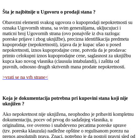
Šta je najbitnije u Ugovoru o prodaji stana ?
Obavezni elementi svakog ugovora o kupoprodaji nepokretnosti su
oznaka Ugovornih strana, sa svim generalijama, ukljucujuci i
maticni broj Ugovornih strana (ovo ponajviše iz dva razloga:
poreske prijave i zbog uknjižbe), precizna identifikacija predmeta
kupoprodaje (nepokretnosti), izjava da je kupac ušao u posed
nepokretnosti, iznos kupoprodajne cene, potvrda da je prodavac
primio celokupni iznos kupoprodajne cene, saglasnost za uknjižbu
kupca kao novog vlasnika (clausula intabulandi), i zaštita od
pravnih, odnosno drugih skrivenih mana prodate nepokretnosti.
>vrati se na vrh strane<
Koja je dokumentacija potrebna pri kupovini stana koji nije
uknjižen ?
Ako nepokretnost nije uknjižena, neophodno je pribaviti kompletnu
dokumentaciju, pocev od prvog do sadašnjeg vlasnika, u
originalima, sve overeno i snabdeveno pecatima poreske uprave
(tzv. poreska klauzula) nadležne opštine o regulisanom porezu na
prenos apsolutnih prava. Znaci, potrebno je da postoji pravni sled od