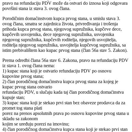
pravo na refundaciju PDV može da ostvari do iznosa koji odgovara
površini stana iz stava 3. ovog člana.
Porodičnim domaćinstvom kupca prvog stana, u smislu stava 3.
ovog člana, smatra se zajednica života, privređivanja i trošenja
prihoda kupca prvog stana, njegovog supružnika, kupčeve dece,
kupčevih usvojenika, dece njegovog supružnika, usvojenika
njegovog supružnika, kupčevih roditelja, njegovih usvojitelja,
roditelja njegovog supružnika, usvojitelja kupčevog supružnika, sa
istim prebivalištem kao kupac prvog stana (član 56a stav 5. Zakon).
Prema odredbi člana 56a stav 6. Zakona, pravo na refundaciju PDV
iz stava 1. ovog člana nema:
1) kupac stana koji je ostvario refundaciju PDV po osnovu
kupovine prvog stana;
2) član porodičnog domaćinstva kupca prvog stana za kojeg je
kupac prvog stana ostvario
refundaciju PDV, u slučaju kada taj član porodičnog domaćinstva
kupuje stan;
3) kupac stana koji je stekao prvi stan bez obaveze prodavca da za
promet tog stana plati
porez na prenos apsolutnih prava po osnovu kupovine prvog stana u
skladu sa zakonom
kojim se uređuju porezi na imovinu;
4) član porodičnog domaćinstva kupca stana koji je stekao prvi stan