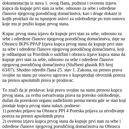
dokumentaciju iz stava 1. ovog člana, podnosi i overenu izjavu
kupca da kupuje prvi stan za sebe, odnosno za sebe i određene
članove njegovog porodičnog domaćinstva, kao i druge dokaze iz
kojih proizlazi da su ispunjeni uslovi za oslobođenje po tom osnovu
koje mu je pružio kupac prvog stana.
Kupac prvog stana izjavu da kupuje prvi stan za sebe, odnosno za
sebe i određene članove njegovog porodičnog domaćinstva, daje na
Obrascu IKPS PPAP Izjava kupca prvog stana da kupuje prvi stan
za sebe i određene članove njegovog porodičnog domaćinstva, koji
je odštampan uz Pravilnik o sadržini i obrascu izjave kupca stana da
kupuje prvi stan za sebe, odnosno za sebe i određene članove
njegovog porodičnog domaćinstva (Službeni glasnik RS broj
63/07). Shodno odredbi člana 25. stav 1. Zakona, na prenos prava
svojine na stanu po osnovu ugovora o kupoprodaji obveznik poreza
na prenos apsolutnih prava je prodavac.
To znači da je prodavac koji pravo svojine na stanu prenosi kupcu
prvog stana, za svrhu ostvarivanja prava na poresko oslobođenje,
dužan da poreskom organu nadležnom prema mestu gde se stan koji
prodaje kupcu prvog stana nalazi, podnese:
1) poresku prijavu na Obrascu PPI 4 Poreska prijava za utvrđivanje
poreza na prenos apsolutnih prava
2) overenu izjavu kupca prvog stana da kupuje prvi stan za sebe i
određene članove njegovog porodičnog domaćinstva na Obrascu