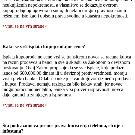
neuknjiženih nepokretnosti, a vlasništvo se dokazuje overom
kupoprodajnog ugovora u sudu, ili nekim drugim pravnosnažnim
rešenjem, isto kao i upisom prava svojine u katastru nepokretnosti.
>vrati se na vrh strane<
Kako se vrši isplata kupoprodajne cene?
Isplata kupoprodajne cene vrsi se transferom novca sa racuna kupca
na racun prodavca u banci, a sve u skladu sa Zakonom o deviznom
poslovanju. Ovaj Zakon propisuje da se sve isplate, koje prelaze
iznos od 600.000,00 dinara ili u deviznoj protiv vrednosti, moraju
vrsiti preko banke. Odabir banke je stvar dogovora između prodavca
i kupca. Prodavci nemaju razloga za bilo kakav strah, jer novac
mogu podici momentalno, banka vrsi proveru ispravnosti novca i
daje garanciju za njegovu ispravnost.
>vrati se na vrh strane<
Šta podrazumeva prenos prava koriscenja telefona, struje i
infostana?