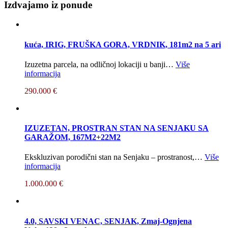
Izdvajamo iz ponude
kuća, IRIG, FRUŠKA GORA, VRDNIK, 181m2 na 5 ari
Izuzetna parcela, na odličnoj lokaciji u banji…
Više
informacija
290.000 €
IZUZETAN, PROSTRAN STAN NA SENJAKU SA
GARAŽOM, 167M2+22M2
Ekskluzivan porodični stan na Senjaku – prostranost,…
Više
informacija
1.000.000 €
4.0, SAVSKI VENAC, SENJAK, Zmaj-Ognjena