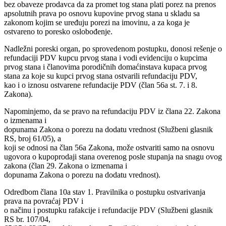
bez obaveze prodavca da za promet tog stana plati porez na prenos
apsolutnih prava po osnovu kupovine prvog stana u skladu sa
zakonom kojim se uređuju porezi na imovinu, a za koga je
ostvareno to poresko oslobođenje.
Nadležni poreski organ, po sprovedenom postupku, donosi rešenje o
refundaciji PDV kupcu prvog stana i vodi evidenciju o kupcima
prvog stana i članovima porodičnih domaćinstava kupaca prvog
stana za koje su kupci prvog stana ostvarili refundaciju PDV,
kao i o iznosu ostvarene refundacije PDV (član 56a st. 7. i 8.
Zakona).
Napominjemo, da se pravo na refundaciju PDV iz člana 22. Zakona
o izmenama i
dopunama Zakona o porezu na dodatu vrednost (Službeni glasnik
RS, broj 61/05), a
koji se odnosi na član 56a Zakona, može ostvariti samo na osnovu
ugovora o kupoprodaji stana overenog posle stupanja na snagu ovog
zakona (član 29. Zakona o izmenama i
dopunama Zakona o porezu na dodatu vrednost).
Odredbom člana 10a stav 1. Pravilnika o postupku ostvarivanja
prava na povraćaj PDV i
o načinu i postupku rafakcije i refundacije PDV (Službeni glasnik
RS br. 107/04,