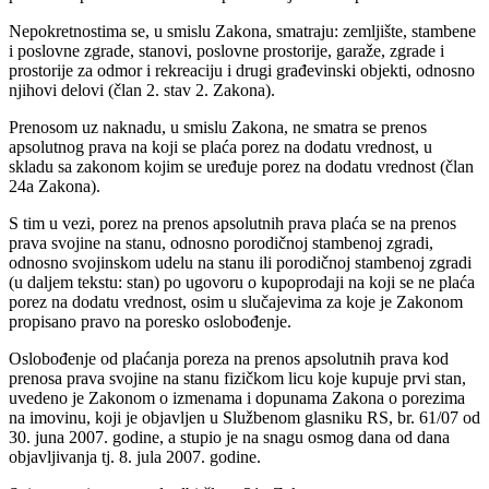
Nepokretnostima se, u smislu Zakona, smatraju: zemljište, stambene
i poslovne zgrade, stanovi, poslovne prostorije, garaže, zgrade i
prostorije za odmor i rekreaciju i drugi građevinski objekti, odnosno
njihovi delovi (član 2. stav 2. Zakona).
Prenosom uz naknadu, u smislu Zakona, ne smatra se prenos
apsolutnog prava na koji se plaća porez na dodatu vrednost, u
skladu sa zakonom kojim se uređuje porez na dodatu vrednost (član
24a Zakona).
S tim u vezi, porez na prenos apsolutnih prava plaća se na prenos
prava svojine na stanu, odnosno porodičnoj stambenoj zgradi,
odnosno svojinskom udelu na stanu ili porodičnoj stambenoj zgradi
(u daljem tekstu: stan) po ugovoru o kupoprodaji na koji se ne plaća
porez na dodatu vrednost, osim u slučajevima za koje je Zakonom
propisano pravo na poresko oslobođenje.
Oslobođenje od plaćanja poreza na prenos apsolutnih prava kod
prenosa prava svojine na stanu fizičkom licu koje kupuje prvi stan,
uvedeno je Zakonom o izmenama i dopunama Zakona o porezima
na imovinu, koji je objavljen u Službenom glasniku RS, br. 61/07 od
30. juna 2007. godine, a stupio je na snagu osmog dana od dana
objavljivanja tj. 8. jula 2007. godine.