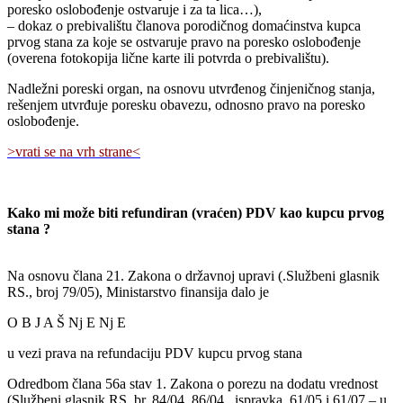
poresko oslobođenje ostvaruje i za ta lica…),
– dokaz o prebivalištu članova porodičnog domaćinstva kupca
prvog stana za koje se ostvaruje pravo na poresko oslobođenje
(overena fotokopija lične karte ili potvrda o prebivalištu).
Nadležni poreski organ, na osnovu utvrđenog činjeničnog stanja,
rešenjem utvrđuje poresku obavezu, odnosno pravo na poresko
oslobođenje.
>vrati se na vrh strane<
Kako mi može biti refundiran (vraćen) PDV kao kupcu prvog
stana ?
Na osnovu člana 21. Zakona o državnoj upravi (.Službeni glasnik
RS., broj 79/05), Ministarstvo finansija dalo je
O B J A Š Nj E Nj E
u vezi prava na refundaciju PDV kupcu prvog stana
Odredbom člana 56a stav 1. Zakona o porezu na dodatu vrednost
(Službeni glasnik RS, br. 84/04, 86/04 . ispravka, 61/05 i 61/07 – u