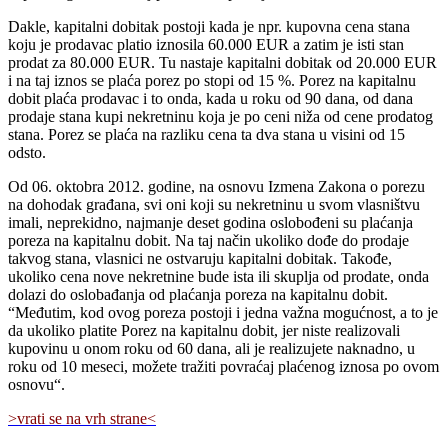
Dakle, kapitalni dobitak postoji kada je npr. kupovna cena stana
koju je prodavac platio iznosila 60.000 EUR a zatim je isti stan
prodat za 80.000 EUR. Tu nastaje kapitalni dobitak od 20.000 EUR
i na taj iznos se plaća porez po stopi od 15 %. Porez na kapitalnu
dobit plaća prodavac i to onda, kada u roku od 90 dana, od dana
prodaje stana kupi nekretninu koja je po ceni niža od cene prodatog
stana. Porez se plaća na razliku cena ta dva stana u visini od 15
odsto.
Od 06. oktobra 2012. godine, na osnovu Izmena Zakona o porezu
na dohodak građana, svi oni koji su nekretninu u svom vlasništvu
imali, neprekidno, najmanje deset godina oslobođeni su plaćanja
poreza na kapitalnu dobit. Na taj način ukoliko dođe do prodaje
takvog stana, vlasnici ne ostvaruju kapitalni dobitak. Takođe,
ukoliko cena nove nekretnine bude ista ili skuplja od prodate, onda
dolazi do oslobađanja od plaćanja poreza na kapitalnu dobit.
“Međutim, kod ovog poreza postoji i jedna važna mogućnost, a to je
da ukoliko platite Porez na kapitalnu dobit, jer niste realizovali
kupovinu u onom roku od 60 dana, ali je realizujete naknadno, u
roku od 10 meseci, možete tražiti povraćaj plaćenog iznosa po ovom
osnovu“.
>vrati se na vrh strane<