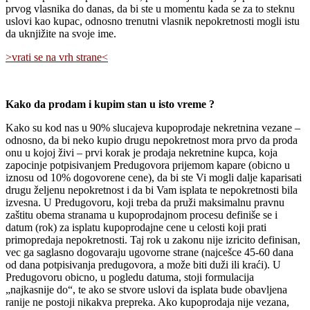
prvog vlasnika do danas, da bi ste u momentu kada se za to steknu
uslovi kao kupac, odnosno trenutni vlasnik nepokretnosti mogli istu
da uknjižite na svoje ime.
>vrati se na vrh strane<
Kako da prodam i kupim stan u isto vreme ?
Kako su kod nas u 90% slucajeva kupoprodaje nekretnina vezane –
odnosno, da bi neko kupio drugu nepokretnost mora prvo da proda
onu u kojoj živi – prvi korak je prodaja nekretnine kupca, koja
zapocinje potpisivanjem Predugovora prijemom kapare (obicno u
iznosu od 10% dogovorene cene), da bi ste Vi mogli dalje kaparisati
drugu željenu nepokretnost i da bi Vam isplata te nepokretnosti bila
izvesna. U Predugovoru, koji treba da pruži maksimalnu pravnu
zaštitu obema stranama u kupoprodajnom procesu definiše se i
datum (rok) za isplatu kupoprodajne cene u celosti koji prati
primopredaja nepokretnosti. Taj rok u zakonu nije izricito definisan,
vec ga saglasno dogovaraju ugovorne strane (najcešce 45-60 dana
od dana potpisivanja predugovora, a može biti duži ili kraći). U
Predugovoru obicno, u pogledu datuma, stoji formulacija
„najkasnije do“, te ako se stvore uslovi da isplata bude obavljena
ranije ne postoji nikakva prepreka. Ako kupoprodaja nije vezana,