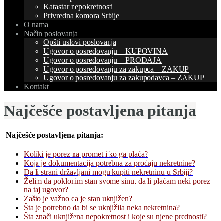
Katastar nepokretnosti
Privredna komora Srbije
O nama
Način poslovanja
Opšti uslovi poslovanja
Ugovor o posredovanju – KUPOVINA
Ugovor o posredovanju – PRODAJA
Ugovor o posredovanju za zakupca – ZAKUP
Ugovor o posredovanju za zakupodavca – ZAKUP
Kontakt
Najčešće postavljena pitanja
Najčešće postavljena pitanja:
Koliki je porez na promet i ko ga plaća?
Koja je dokumentacija potrebna za prodaju nekretnine?
Da li strani državljani mogu kupiti nekretninu u Srbiji?
Želim da poklonim stan svome sinu, da li plaćam neki porez
na taj ugovor?
Zašto je važno da je stan uknjižen?
Šta je potrebno da bi se uknjižila neka nekretnina?
Šta znači uknjižena nepokretnost i koje su njene prednosti?