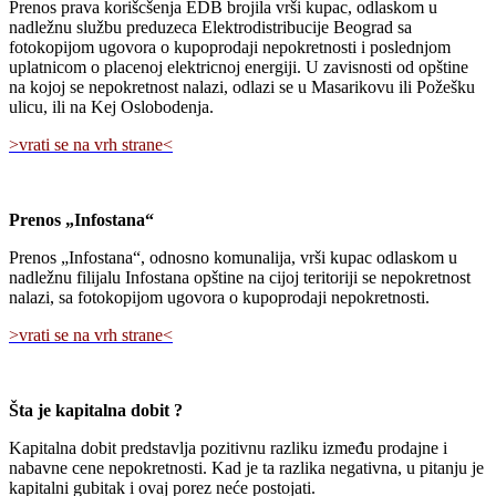
Prenos prava korišcšenja EDB brojila vrši kupac, odlaskom u
nadležnu službu preduzeca Elektrodistribucije Beograd sa
fotokopijom ugovora o kupoprodaji nepokretnosti i poslednjom
uplatnicom o placenoj elektricnoj energiji. U zavisnosti od opštine
na kojoj se nepokretnost nalazi, odlazi se u Masarikovu ili Požešku
ulicu, ili na Kej Oslobodenja.
>vrati se na vrh strane<
Prenos „Infostana“
Prenos „Infostana“, odnosno komunalija, vrši kupac odlaskom u
nadležnu filijalu Infostana opštine na cijoj teritoriji se nepokretnost
nalazi, sa fotokopijom ugovora o kupoprodaji nepokretnosti.
>vrati se na vrh strane<
Šta je kapitalna dobit ?
Kapitalna dobit predstavlja pozitivnu razliku između prodajne i
nabavne cene nepokretnosti. Kad je ta razlika negativna, u pitanju je
kapitalni gubitak i ovaj porez neće postojati.