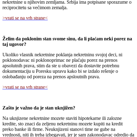
nekretnine u njihovim zemljama. Srbija ima potpisane sporazume o
reciprocitetu sa većimom zemalja.
>vrati se na vrh strane<
Želim da poklonim stan svome sinu, da li plaćam neki porez na
taj ugovor?
Ukoliko vlasnik nekretnine poklanja nekretninu svojoj deci, ni
poklonodavac ni poklonoprimac ne plaćaju porez na prenos
apsolutnih prava, stim da ste u obavezi da dostavite potrebnu
dokumentaciju u Poresku upravu kako bi se izdalo rešenje o
oslobađanju od poreza na prenos apsloutnih prava.
>vrati se na vrh strane<
Zašto je važno da je stan uknjižen?
Na uknjizene nekretnine mozete staviti hipotekarne ili zalozne
kredite, sto znaci da zeljenu nekretninu mozete kupiti na kredit
preko banke ili firme. Neuknjizeni stanovi time ne gube na
vrednosti, niti ih treba izbegavati, jer je sam zakonodavac odredio da