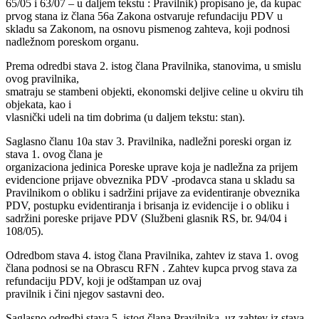
65/05 i 63/07 – u daljem tekstu : Pravilnik) propisano je, da kupac
prvog stana iz člana 56a Zakona ostvaruje refundaciju PDV u
skladu sa Zakonom, na osnovu pismenog zahteva, koji podnosi
nadležnom poreskom organu.
Prema odredbi stava 2. istog člana Pravilnika, stanovima, u smislu
ovog pravilnika,
smatraju se stambeni objekti, ekonomski deljive celine u okviru tih
objekata, kao i
vlasnički udeli na tim dobrima (u daljem tekstu: stan).
Saglasno članu 10a stav 3. Pravilnika, nadležni poreski organ iz
stava 1. ovog člana je
organizaciona jedinica Poreske uprave koja je nadležna za prijem
evidencione prijave obveznika PDV -prodavca stana u skladu sa
Pravilnikom o obliku i sadržini prijave za evidentiranje obveznika
PDV, postupku evidentiranja i brisanja iz evidencije i o obliku i
sadržini poreske prijave PDV (Službeni glasnik RS, br. 94/04 i
108/05).
Odredbom stava 4. istog člana Pravilnika, zahtev iz stava 1. ovog
člana podnosi se na Obrascu RFN . Zahtev kupca prvog stava za
refundaciju PDV, koji je odštampan uz ovaj
pravilnik i čini njegov sastavni deo.
Saglasno odredbi stava 5. istog člana Pravilnika, uz zahtev iz stava