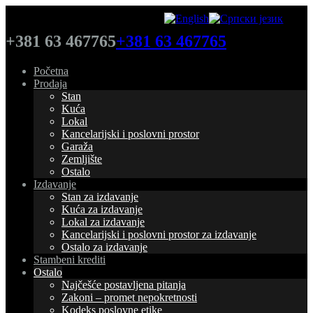
+381 63 467765
+381 63 467765
Početna
Prodaja
Stan
Kuća
Lokal
Kancelarijski i poslovni prostor
Garaža
Zemljište
Ostalo
Izdavanje
Stan za izdavanje
Kuća za izdavanje
Lokal za izdavanje
Kancelarijski i poslovni prostor za izdavanje
Ostalo za izdavanje
Stambeni krediti
Ostalo
Najčešće postavljena pitanja
Zakoni – promet nepokretnosti
Kodeks poslovne etike