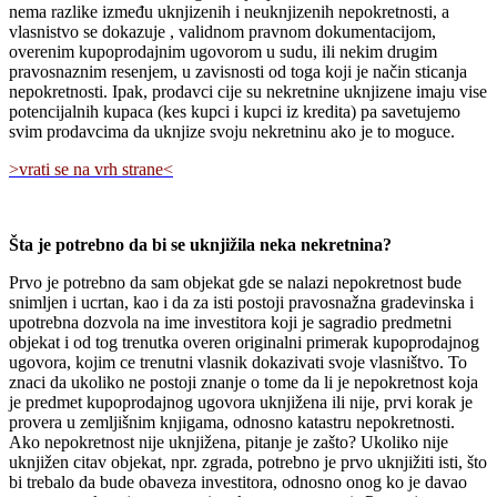
nema razlike između uknjizenih i neuknjizenih nepokretnosti, a
vlasnistvo se dokazuje , validnom pravnom dokumentacijom,
overenim kupoprodajnim ugovorom u sudu, ili nekim drugim
pravosnaznim resenjem, u zavisnosti od toga koji je način sticanja
nepokretnosti. Ipak, prodavci cije su nekretnine uknjizene imaju vise
potencijalnih kupaca (kes kupci i kupci iz kredita) pa savetujemo
svim prodavcima da uknjize svoju nekretninu ako je to moguce.
>vrati se na vrh strane<
Šta je potrebno da bi se uknjižila neka nekretnina?
Prvo je potrebno da sam objekat gde se nalazi nepokretnost bude
snimljen i ucrtan, kao i da za isti postoji pravosnažna gradevinska i
upotrebna dozvola na ime investitora koji je sagradio predmetni
objekat i od tog trenutka overen originalni primerak kupoprodajnog
ugovora, kojim ce trenutni vlasnik dokazivati svoje vlasništvo. To
znaci da ukoliko ne postoji znanje o tome da li je nepokretnost koja
je predmet kupoprodajnog ugovora uknjižena ili nije, prvi korak je
provera u zemljišnim knjigama, odnosno katastru nepokretnosti.
Ako nepokretnost nije uknjižena, pitanje je zašto? Ukoliko nije
uknjižen citav objekat, npr. zgrada, potrebno je prvo uknjižiti isti, što
bi trebalo da bude obaveza investitora, odnosno onog ko je davao