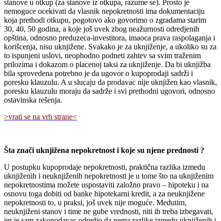
stanove u otkup (za stanove iz otkupa, razume se). Prosto je
nemoguce ocekivati da vlasnik nepokretnosti ima dokumentaciju
koja prethodi otkupu, pogotovo ako govorimo o zgradama starim
30, 40, 50 godina, a koje još uvek zbog neažurnosti odredjenih
opština, odnosno preduzeca-investitora, imaoca prava raspolaganja i
korišcenja, nisu uknjižene. Svakako je za uknjiženje, a ukoliko su za
to ispunjeni uslovi, neophodno podneti zahtev sa svim traženim
prilozima i dokazom o placenoj taksi za uknjiženje. Da bi uknjižba
bila sprovedena potrebno je da ugovor o kupoprodaji sadrži i
poresku klauzulu. A u slucaju da prodavac nije uknjižen kao vlasnik,
poresku klauzulu moraju da sadrže i svi prethodni ugovori, odnosno
ostavinska rešenja.
>vrati se na vrh strane<
Šta znači uknjižena nepokretnost i koje su njene prednosti ?
U postupku kupoprodaje nepokretnosti, praktična razlika izmedu
uknjiženih i neuknjiženih nepokretnosti je u tome što na uknjiženim
nepokretnostima možete uspostaviti založno pravo – hipoteku i na
osnovu toga dobiti od banke hipotekarni kredit, a za neuknjižene
nepokretnosti to, u praksi, još uvek nije moguće. Medutim,
neuknjiženi stanov i time ne gube vrednosti, niti ih treba izbegavati,
jer je sam zakonodavac odredio da nema razlike izmedu uknjiženih i