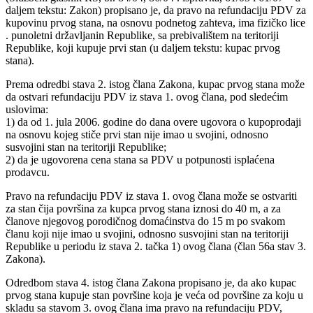
daljem tekstu: Zakon) propisano je, da pravo na refundaciju PDV za
kupovinu prvog stana, na osnovu podnetog zahteva, ima fizičko lice
. punoletni državljanin Republike, sa prebivalištem na teritoriji
Republike, koji kupuje prvi stan (u daljem tekstu: kupac prvog
stana).
Prema odredbi stava 2. istog člana Zakona, kupac prvog stana može
da ostvari refundaciju PDV iz stava 1. ovog člana, pod sledećim
uslovima:
1) da od 1. jula 2006. godine do dana overe ugovora o kupoprodaji
na osnovu kojeg stiče prvi stan nije imao u svojini, odnosno
susvojini stan na teritoriji Republike;
2) da je ugovorena cena stana sa PDV u potpunosti isplaćena
prodavcu.
Pravo na refundaciju PDV iz stava 1. ovog člana može se ostvariti
za stan čija površina za kupca prvog stana iznosi do 40 m, a za
članove njegovog porodičnog domaćinstva do 15 m po svakom
članu koji nije imao u svojini, odnosno susvojini stan na teritoriji
Republike u periodu iz stava 2. tačka 1) ovog člana (član 56a stav 3.
Zakona).
Odredbom stava 4. istog člana Zakona propisano je, da ako kupac
prvog stana kupuje stan površine koja je veća od površine za koju u
skladu sa stavom 3. ovog člana ima pravo na refundaciju PDV,