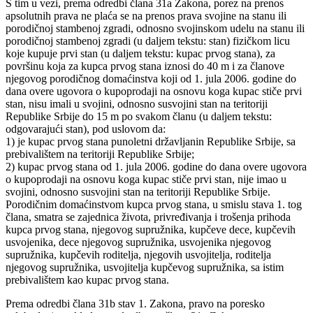
S tim u vezi, prema odredbi člana 31a Zakona, porez na prenos
apsolutnih prava ne plaća se na prenos prava svojine na stanu ili
porodičnoj stambenoj zgradi, odnosno svojinskom udelu na stanu ili
porodičnoj stambenoj zgradi (u daljem tekstu: stan) fizičkom licu
koje kupuje prvi stan (u daljem tekstu: kupac prvog stana), za
površinu koja za kupca prvog stana iznosi do 40 m i za članove
njegovog porodičnog domaćinstva koji od 1. jula 2006. godine do
dana overe ugovora o kupoprodaji na osnovu koga kupac stiče prvi
stan, nisu imali u svojini, odnosno susvojini stan na teritoriji
Republike Srbije do 15 m po svakom članu (u daljem tekstu:
odgovarajući stan), pod uslovom da:
1) je kupac prvog stana punoletni državljanin Republike Srbije, sa
prebivalištem na teritoriji Republike Srbije;
2) kupac prvog stana od 1. jula 2006. godine do dana overe ugovora
o kupoprodaji na osnovu koga kupac stiče prvi stan, nije imao u
svojini, odnosno susvojini stan na teritoriji Republike Srbije.
Porodičnim domaćinstvom kupca prvog stana, u smislu stava 1. tog
člana, smatra se zajednica života, privređivanja i trošenja prihoda
kupca prvog stana, njegovog supružnika, kupčeve dece, kupčevih
usvojenika, dece njegovog supružnika, usvojenika njegovog
supružnika, kupčevih roditelja, njegovih usvojitelja, roditelja
njegovog supružnika, usvojitelja kupčevog supružnika, sa istim
prebivalištem kao kupac prvog stana.
Prema odredbi člana 31b stav 1. Zakona, pravo na poresko