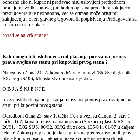
odnosno ako ni kupac ni prodavac nisu uslovljeni prethodnom
prodajom svojih stanova, prethodno opisana procedura zakljucenja
predugovora nije neophodna, vec se odmah može pristupiti
zakljucenju i overi glavnog Ugovora ili potpisivanju Predugovara sa
kraćim rokom isplate.
>vrati se na vrh strane<
Kako mogu biti oslobođen-a od plaćanja poreza na prenos
prava svojine na stanu pri kupovini prvog stana ?
Na osnovu člana 21. Zakona o državnoj upravi (Službeni glasnik
RS, broj 79/05), Ministarstvo finansija je dalo
O B J A Š NJ E NJ E
u vezi oslobođenja od plaćanja poreza na prenos prava svojine na
stanu pri kupovini prvog stana :
Odredbom člana 23. stav 1. tačka 1), a u vezi sa članom 2. stav 1.
tačka 1) Zakona o porezima na imovinu (Službeni glasnik RS, br.
26/01, 45/02 SUS, 80/02, 80/02 dr. zakon, 135/04 i 61/07 u daljem
tekstu: Zakon) propisano je da se porez na prenos apsolutnih prava
plaća kod prenosa uz naknadu prava svojine na nepokretnosti.