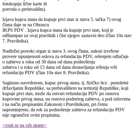
fotokopija lične karte ili
potvrda o prebivalištu).
Izjava kupca stana da kupuje prvi stan iz stava 5. tačka 7) ovog
člana daje se na Obrascu
IKPS PDV . Izjava kupca stana da kupuje prvi stan, koji je
odštampan uz ovaj pravilnik i čini njegov sastavni deo (član 10a stav
7. Pravilnika).
Nadležni poreski organ iz stava 3. ovog člana, nakon izvršene
provere ispunjenosti uslova za refundaciju PDV, rešenjem odlučuje
o zahtevu u roku od 30 dana od dana podnošenja
zahteva i u roku od 15 dana od dana dostavljanja rešenja vrši
refundaciju PDV (član 10a stav 8. Pravilnika).
Saglasno navedenom, kupac prvog stana, tj. fizičko lice . punoletni
državljanin Republike, sa prebivalištem na teritoriji Republike, koji
kupuje prvi stan, može da ostvari refundaciju PDV po osnovu
kupovine prvog stana, na osnovu podnetog zahteva, a pod uslovima
i na način propisanim Zakonom i Pravilnikom, pri čemu
napominjemo, da rok za podnošenje zahteva za refundaciju PDV
nije ograničen ovim propisima.
>vrati se na vrh strane<