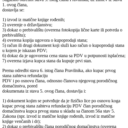
1. ovog člana,
dostavlja se:
1) izvod iz matične knjige rođenih;
2) uverenje o državljanstvu;
3) dokaz o prebivalištu (overena fotokopija lične karte ili potvrda o
prebivalištu);
4) overena kopija ugovora o kupoprodaji stana;
5) račun ili drugi dokument koji služi kao račun o kupoprodaji stana
u kojem je iskazan PDV;
6) dokaz da je ugovorena cena stana sa PDV u potpunosti isplaćena;
7) overena izjava kupca stana da kupuje prvi stan.
Prema odredbi stava 6. istog člana Pravilnika, ako kupac prvog
stana zahteva refundaciju
PDV i po osnovu člana, odnosno članova njegovog porodičnog
domaćinstva, pored
dokumenata iz stava 5. ovog člana, dostavlja i:
1) dokument kojim se potvrđuje da je fizičko lice po osnovu koga
kupac prvog stana zahteva refundaciju PDV član porodičnog
domaćinstva kupca prvog stana u skladu sa članom 56a stav 5.
Zakona (npr. izvod iz matične knjige rođenih, izvod iz matične
knjige venčanih i dr);
2) dokaz o prebivalištu člana porodičnog domaćinstva (overena