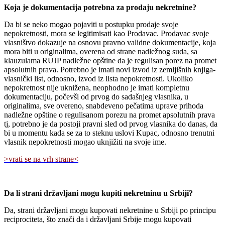
Koja je dokumentacija potrebna za prodaju nekretnine?
Da bi se neko mogao pojaviti u postupku prodaje svoje
nepokretnosti, mora se legitimisati kao Prodavac. Prodavac svoje
vlasništvo dokazuje na osnovu pravno validne dokumentacije, koja
mora biti u originalima, overena od strane nadležnog suda, sa
klauzulama RUJP nadležne opštine da je regulisan porez na promet
apsolutnih prava. Potrebno je imati novi izvod iz zemljišnih knjiga-
vlasnički list, odnosno, izvod iz lista nepokretnosti. Ukoliko
nepokretnost nije uknižena, neophodno je imati kompletnu
dokumentaciju, počevši od prvog do sadašnjeg vlasnika, u
originalima, sve overeno, snabdeveno pečatima uprave prihoda
nadležne opštine o regulisanom porezu na promet apsolutnih prava
tj, potrebno je da postoji pravni sled od prvog vlasnika do danas, da
bi u momentu kada se za to steknu uslovi Kupac, odnosno trenutni
vlasnik nepokretnosti mogao uknjižiti na svoje ime.
>vrati se na vrh strane<
Da li strani državljani mogu kupiti nekretninu u Srbiji?
Da, strani državljani mogu kupovati nekretnine u Srbiji po principu
reciprociteta, što znači da i državljani Srbije mogu kupovati