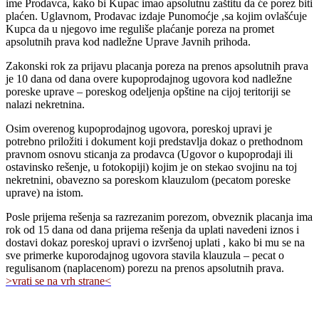
ime Prodavca, kako bi Kupac imao apsolutnu zaštitu da će porez biti
plaćen. Uglavnom, Prodavac izdaje Punomoćje ,sa kojim ovlašćuje
Kupca da u njegovo ime reguliše plaćanje poreza na promet
apsolutnih prava kod nadležne Uprave Javnih prihoda.
Zakonski rok za prijavu placanja poreza na prenos apsolutnih prava
je 10 dana od dana overe kupoprodajnog ugovora kod nadležne
poreske uprave – poreskog odeljenja opštine na cijoj teritoriji se
nalazi nekretnina.
Osim overenog kupoprodajnog ugovora, poreskoj upravi je
potrebno priložiti i dokument koji predstavlja dokaz o prethodnom
pravnom osnovu sticanja za prodavca (Ugovor o kupoprodaji ili
ostavinsko rešenje, u fotokopiji) kojim je on stekao svojinu na toj
nekretnini, obavezno sa poreskom klauzulom (pecatom poreske
uprave) na istom.
Posle prijema rešenja sa razrezanim porezom, obveznik placanja ima
rok od 15 dana od dana prijema rešenja da uplati navedeni iznos i
dostavi dokaz poreskoj upravi o izvršenoj uplati , kako bi mu se na
sve primerke kuporodajnog ugovora stavila klauzula – pecat o
regulisanom (naplacenom) porezu na prenos apsolutnih prava.
>vrati se na vrh strane<