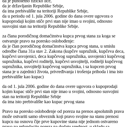
da je punoletno fizičko lice,
da je državljanin Republike Srbije,
da ima prebivalište na teritoriji Republike Srbije,
da u periodu od 1. jula 2006. godine do dana overe ugovora o
kupoprodaji kojim stiče prvi stan nije imao u svojini, odnosno
susvojini stan na teritoriji Republike Srbije.
za člana porodičnog domaćinstva kupca prvog stana za koga se
ostvaruje pravo na poresko oslobođenje:
da je član porodičnog domaćinstva kupca prvog stana, u smislu
odredbe člana 31a stav 2. Zakona (kupčev supružnik, kupčeva deca,
kupčevi usvojenici, deca kupčevog supružnika, usvojenici kupčevog
supružnika, kupčevi roditelji, kupčevi usvojitelji, roditelji kupčevog
supružnika, usvojitelji kupčevog supružnika, i sa kupcem prvog
stana je u zajednici života, privređivanja i trošenja prihoda i ima isto
prebivalište kao kupac)
da od 1. jula 2006. godine do dana overe ugovora o kupoprodaji
kojim kupac stiče prvi stan nije imao u svojini, odnosno susvojini
stan na teritoriji Republike Srbije
da ima isto prebivalište kao kupac prvog stana
Pravo na poresko oslobođenje od poreza na prenos apsolutnih prava
može ostvariti samo obveznik koji pravo svojine na stanu prenosi
kupcu na osnovu čije prve kupovine stana nije jednom ostvareno
pravo na refundaciju poreza na dodatu vrednost, u skladu sa