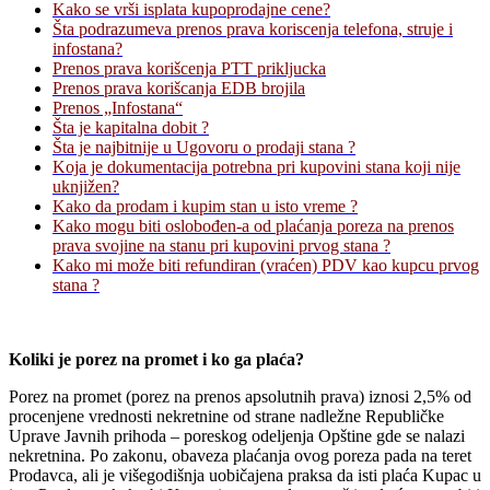
Kako se vrši isplata kupoprodajne cene?
Šta podrazumeva prenos prava koriscenja telefona, struje i
infostana?
Prenos prava korišcenja PTT prikljucka
Prenos prava korišcanja EDB brojila
Prenos „Infostana“
Šta je kapitalna dobit ?
Šta je najbitnije u Ugovoru o prodaji stana ?
Koja je dokumentacija potrebna pri kupovini stana koji nije
uknjižen?
Kako da prodam i kupim stan u isto vreme ?
Kako mogu biti oslobođen-a od plaćanja poreza na prenos
prava svojine na stanu pri kupovini prvog stana ?
Kako mi može biti refundiran (vraćen) PDV kao kupcu prvog
stana ?
Koliki je porez na promet i ko ga plaća?
Porez na promet (porez na prenos apsolutnih prava) iznosi 2,5% od
procenjene vrednosti nekretnine od strane nadležne Republičke
Uprave Javnih prihoda – poreskog odeljenja Opštine gde se nalazi
nekretnina. Po zakonu, obaveza plaćanja ovog poreza pada na teret
Prodavca, ali je višegodišnja uobičajena praksa da isti plaća Kupac u