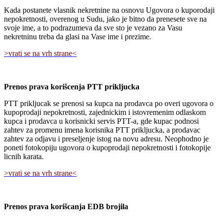
Kada postanete vlasnik nekretnine na osnovu Ugovora o kuporodaji
nepokretnosti, overenog u Sudu, jako je bitno da prenesete sve na
svoje ime, a to podrazumeva da sve sto je vezano za Vasu
nekretninu treba da glasi na Vase ime i prezime.
>vrati se na vrh strane<
Prenos prava korišcenja PTT prikljucka
PTT prikljucak se prenosi sa kupca na prodavca po overi ugovora o
kupoprodaji nepokretnosti, zajednickim i istovremenim odlaskom
kupca i prodavca u korisnicki servis PTT-a, gde kupac podnosi
zahtev za promenu imena korisnika PTT prikljucka, a prodavac
zahtev za odjavu i preseljenje istog na novu adresu. Neophodno je
poneti fotokopiju ugovora o kupoprodaji nepokretnosti i fotokopije
licnih karata.
>vrati se na vrh strane<
Prenos prava korišcanja EDB brojila