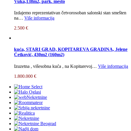
Vuka,138m2, park. mesto
Izdajemo reprezentativan četvorosoban salonski stan smešten
na…
Više informacija
2.500 €
kuća, STARI GRAD, KOPITAREVA GRADINA, Jelene
Ćetković, 430m2 (160m2)
Izuzetna , višesobna kuća , na Kopitarevoj…
Više informacija
1.800.000 €