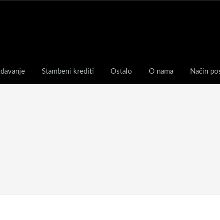
zdavanje
Stambeni krediti
Ostalo
O nama
Način po