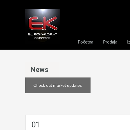
Početna
Prodaja
I
News
Check out market updates
01