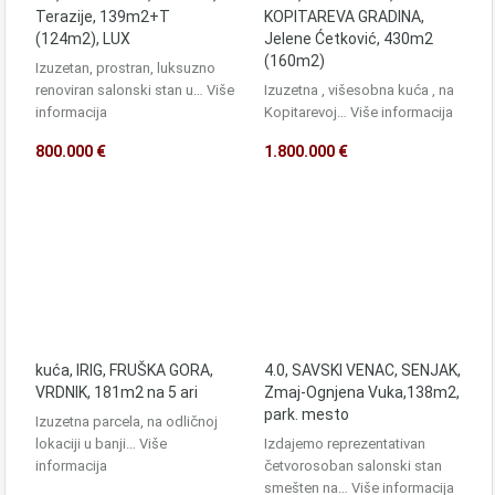
Terazije, 139m2+T
KOPITAREVA GRADINA,
(124m2), LUX
Jelene Ćetković, 430m2
(160m2)
Izuzetan, prostran, luksuzno
renoviran salonski stan u…
Više
Izuzetna , višesobna kuća , na
informacija
Kopitarevoj…
Više informacija
800.000 €
1.800.000 €
kuća, IRIG, FRUŠKA GORA,
4.0, SAVSKI VENAC, SENJAK,
VRDNIK, 181m2 na 5 ari
Zmaj-Ognjena Vuka,138m2,
park. mesto
Izuzetna parcela, na odličnoj
lokaciji u banji…
Više
Izdajemo reprezentativan
informacija
četvorosoban salonski stan
smešten na…
Više informacija