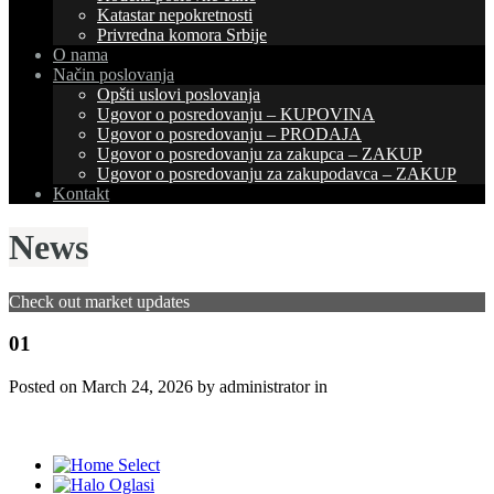
Katastar nepokretnosti
Privredna komora Srbije
O nama
Način poslovanja
Opšti uslovi poslovanja
Ugovor o posredovanju – KUPOVINA
Ugovor o posredovanju – PRODAJA
Ugovor o posredovanju za zakupca – ZAKUP
Ugovor o posredovanju za zakupodavca – ZAKUP
Kontakt
News
Check out market updates
01
Posted on
March 24, 2026
by administrator in