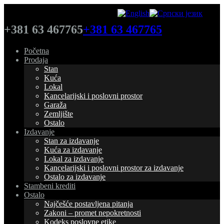
+381 63 467765
+381 63 467765
Početna
Prodaja
Stan
Kuća
Lokal
Kancelarijski i poslovni prostor
Garaža
Zemljište
Ostalo
Izdavanje
Stan za izdavanje
Kuća za izdavanje
Lokal za izdavanje
Kancelarijski i poslovni prostor za izdavanje
Ostalo za izdavanje
Stambeni krediti
Ostalo
Najčešće postavljena pitanja
Zakoni – promet nepokretnosti
Kodeks poslovne etike