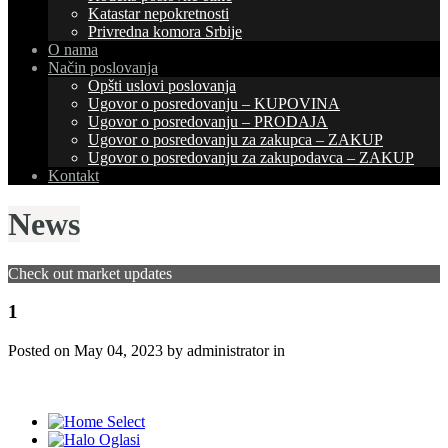
Katastar nepokretnosti
Privredna komora Srbije
O nama
Način poslovanja
Opšti uslovi poslovanja
Ugovor o posredovanju – KUPOVINA
Ugovor o posredovanju – PRODAJA
Ugovor o posredovanju za zakupca – ZAKUP
Ugovor o posredovanju za zakupodavca – ZAKUP
Kontakt
News
Check out market updates
1
Posted on
May 04, 2023
by administrator in