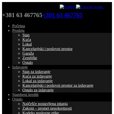
+381 63 467765
+381 63 467765
Početna
Prodaja
Stan
Kuća
Lokal
Kancelarijski i poslovni prostor
Garaža
Zemljište
Ostalo
Izdavanje
Stan za izdavanje
Kuća za izdavanje
Lokal za izdavanje
Kancelarijski i poslovni prostor za izdavanje
Ostalo za izdavanje
Stambeni krediti
Ostalo
Najčešće postavljena pitanja
Zakoni – promet nepokretnosti
Kodeks poslovne etike