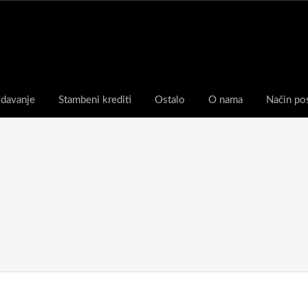
zdavanje
Stambeni krediti
Ostalo
O nama
Način po