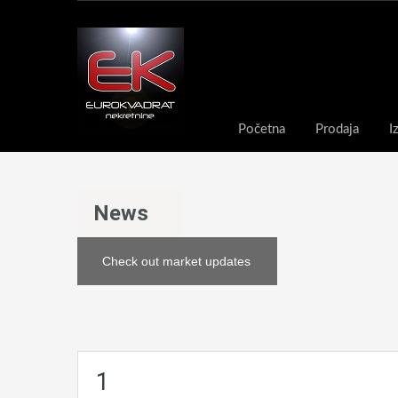
Početna
Prodaja
I
News
Check out market updates
1