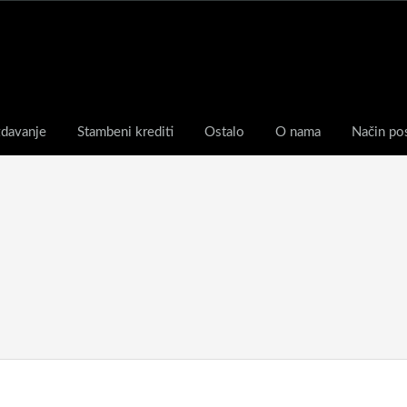
zdavanje
Stambeni krediti
Ostalo
O nama
Način po