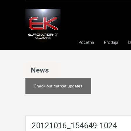
Početna
Prodaja
I
News
Check out market updates
20121016_154649-1024