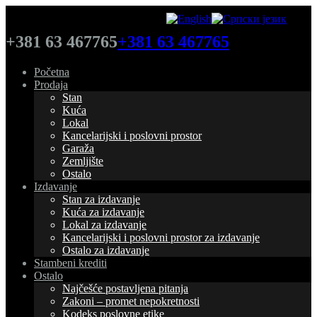
+381 63 467765
+381 63 467765
Početna
Prodaja
Stan
Kuća
Lokal
Kancelarijski i poslovni prostor
Garaža
Zemljište
Ostalo
Izdavanje
Stan za izdavanje
Kuća za izdavanje
Lokal za izdavanje
Kancelarijski i poslovni prostor za izdavanje
Ostalo za izdavanje
Stambeni krediti
Ostalo
Najčešće postavljena pitanja
Zakoni – promet nepokretnosti
Kodeks poslovne etike