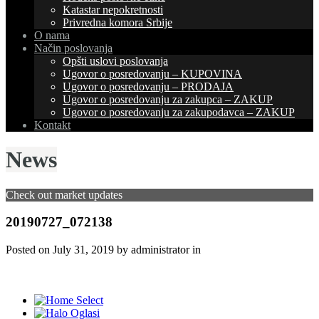
Katastar nepokretnosti
Privredna komora Srbije
O nama
Način poslovanja
Opšti uslovi poslovanja
Ugovor o posredovanju – KUPOVINA
Ugovor o posredovanju – PRODAJA
Ugovor o posredovanju za zakupca – ZAKUP
Ugovor o posredovanju za zakupodavca – ZAKUP
Kontakt
News
Check out market updates
20190727_072138
Posted on
July 31, 2019
by administrator in