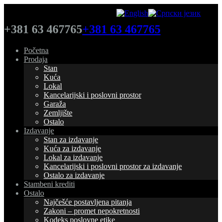
+381 63 467765
+381 63 467765
Početna
Prodaja
Stan
Kuća
Lokal
Kancelarijski i poslovni prostor
Garaža
Zemljište
Ostalo
Izdavanje
Stan za izdavanje
Kuća za izdavanje
Lokal za izdavanje
Kancelarijski i poslovni prostor za izdavanje
Ostalo za izdavanje
Stambeni krediti
Ostalo
Najčešće postavljena pitanja
Zakoni – promet nepokretnosti
Kodeks poslovne etike