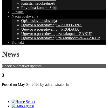
Katastar nepokretnosti
Privredna komora Srbije
O nama
Način poslovanja
Opšti uslovi poslovanja
Ugovor o posredovanju – KUPOVINA
Ugovor o posredovanju – PRODAJA
Ugovor o posredovanju za zakupca – ZAKUP
Ugovor o posredovanju za zakupodavca – ZAKUP
Kontakt
News
Check out market updates
3
Posted on
May 04, 2026
by administrator in