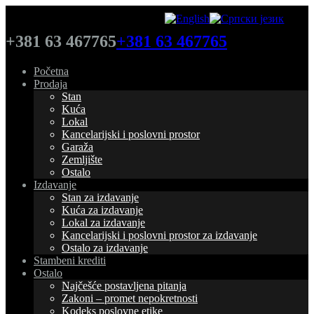
+381 63 467765
+381 63 467765
Početna
Prodaja
Stan
Kuća
Lokal
Kancelarijski i poslovni prostor
Garaža
Zemljište
Ostalo
Izdavanje
Stan za izdavanje
Kuća za izdavanje
Lokal za izdavanje
Kancelarijski i poslovni prostor za izdavanje
Ostalo za izdavanje
Stambeni krediti
Ostalo
Najčešće postavljena pitanja
Zakoni – promet nepokretnosti
Kodeks poslovne etike