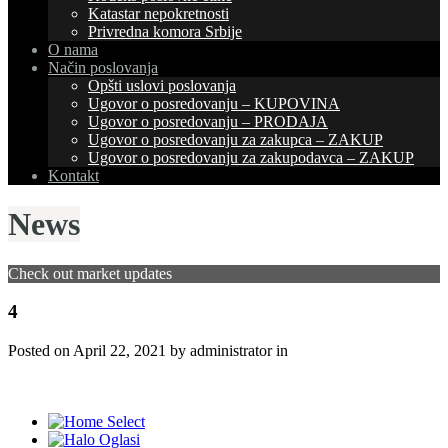
Katastar nepokretnosti
Privredna komora Srbije
O nama
Način poslovanja
Opšti uslovi poslovanja
Ugovor o posredovanju – KUPOVINA
Ugovor o posredovanju – PRODAJA
Ugovor o posredovanju za zakupca – ZAKUP
Ugovor o posredovanju za zakupodavca – ZAKUP
Kontakt
News
Check out market updates
4
Posted on
April 22, 2021
by administrator in