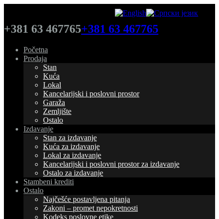
+381 63 467765
+381 63 467765
Početna
Prodaja
Stan
Kuća
Lokal
Kancelarijski i poslovni prostor
Garaža
Zemljište
Ostalo
Izdavanje
Stan za izdavanje
Kuća za izdavanje
Lokal za izdavanje
Kancelarijski i poslovni prostor za izdavanje
Ostalo za izdavanje
Stambeni krediti
Ostalo
Najčešće postavljena pitanja
Zakoni – promet nepokretnosti
Kodeks poslovne etike