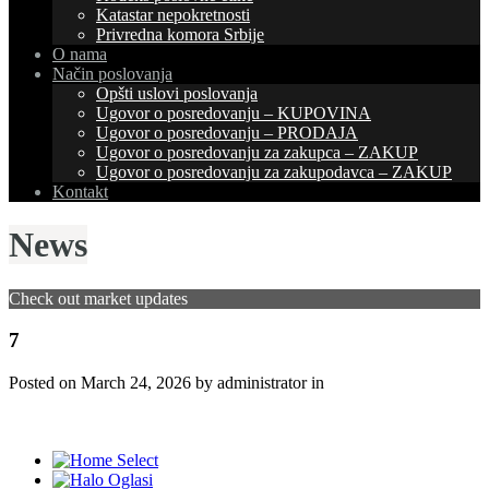
Katastar nepokretnosti
Privredna komora Srbije
O nama
Način poslovanja
Opšti uslovi poslovanja
Ugovor o posredovanju – KUPOVINA
Ugovor o posredovanju – PRODAJA
Ugovor o posredovanju za zakupca – ZAKUP
Ugovor o posredovanju za zakupodavca – ZAKUP
Kontakt
News
Check out market updates
7
Posted on
March 24, 2026
by administrator in