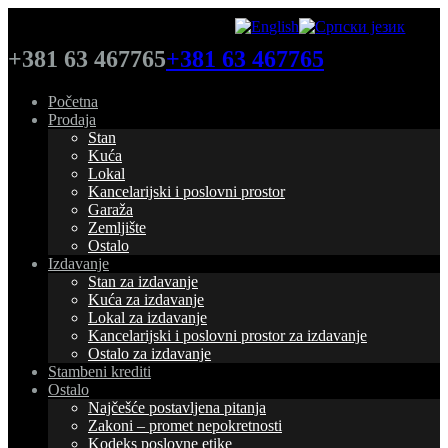
+381 63 467765
+381 63 467765
Početna
Prodaja
Stan
Kuća
Lokal
Kancelarijski i poslovni prostor
Garaža
Zemljište
Ostalo
Izdavanje
Stan za izdavanje
Kuća za izdavanje
Lokal za izdavanje
Kancelarijski i poslovni prostor za izdavanje
Ostalo za izdavanje
Stambeni krediti
Ostalo
Najčešće postavljena pitanja
Zakoni – promet nepokretnosti
Kodeks poslovne etike