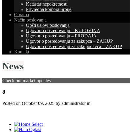
Katastar nepokretnosti
Privredna komora Srbije
O nama
Način poslovanja
Opšti uslovi poslovanja
Ugovor o posredovanju – KUPOVINA
Ugovor o posredovanju – PRODAJA
Ugovor o posredovanju za zakupca – ZAKUP
Ugovor o posredovanju za zakupodavca – ZAKUP
Kontakt
News
Check out market updates
8
Posted on
October 09, 2025
by administrator in