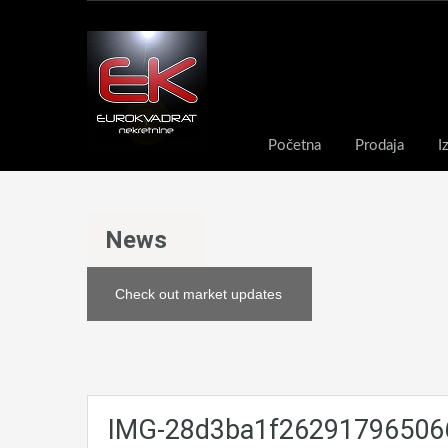
Početna
Prodaja
I
News
Check out market updates
IMG-28d3ba1f26291796506