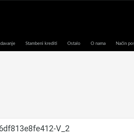
zdavanje
Stambeni krediti
Ostalo
O nama
Način po
6df813e8fe412-V_2