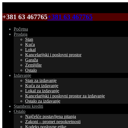
+381 63 467765
+381 63 467765
Početna
Prodaja
Stan
Kuća
Lokal
Kancelarijski i poslovni prostor
Garaža
Zemljište
Ostalo
Izdavanje
Stan za izdavanje
Kuća za izdavanje
Lokal za izdavanje
Kancelarijski i poslovni prostor za izdavanje
Ostalo za izdavanje
Stambeni krediti
Ostalo
Najčešće postavljena pitanja
Zakoni – promet nepokretnosti
Kodeks poslovne etike