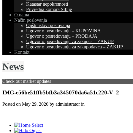
Katastar nepokretnosti
Privredna komora Srbije
O nama
Način poslovanja
Opšti uslovi poslovanja
Ugovor o posredovanju – KUPOVINA
Ugovor o posredovanju – PRODAJA
Ugovor o posredovanju za zakupca – ZAKUP
Ugovor o posredovanju za zakupodavca – ZAKUP
Kontakt
News
Check out market updates
IMG-e56be51ffb5bfb3a345070da6a51c220-V_2
Posted on
May 29, 2020
by administrator in