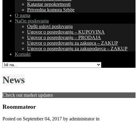
Katastar nepokretnosti
Privredna komora Srbije
O nama
Način poslovanja
Opšti uslovi poslovanja
Ugovor o posredovanju – KUPOVINA
Ugovor o posredovanju – PRODAJA
Ugovor o posredovanju za zakupca – ZAKUP
Ugovor o posredovanju za zakupodavca – ZAKUP
Kontakt
News
Check out market updates
Roommateor
Posted on
September 04, 2017
by administrator in