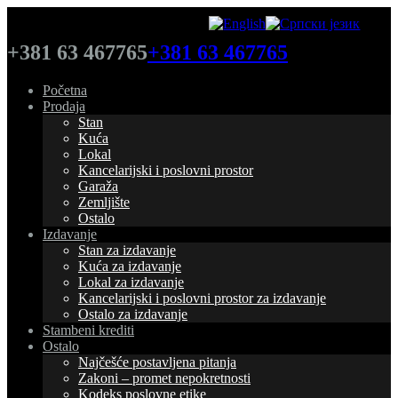
+381 63 467765
+381 63 467765
Početna
Prodaja
Stan
Kuća
Lokal
Kancelarijski i poslovni prostor
Garaža
Zemljište
Ostalo
Izdavanje
Stan za izdavanje
Kuća za izdavanje
Lokal za izdavanje
Kancelarijski i poslovni prostor za izdavanje
Ostalo za izdavanje
Stambeni krediti
Ostalo
Najčešće postavljena pitanja
Zakoni – promet nepokretnosti
Kodeks poslovne etike