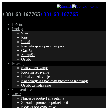
+381 63 467765
+381 63 467765
Početna
Prodaja
Stan
Kuća
Lokal
Kancelarijski i poslovni prostor
Garaža
Zemljište
Ostalo
Izdavanje
Stan za izdavanje
Kuća za izdavanje
Lokal za izdavanje
Kancelarijski i poslovni prostor za izdavanje
Ostalo za izdavanje
Stambeni krediti
Ostalo
Najčešće postavljena pitanja
Zakoni – promet nepokretnosti
Kodeks poslovne etike