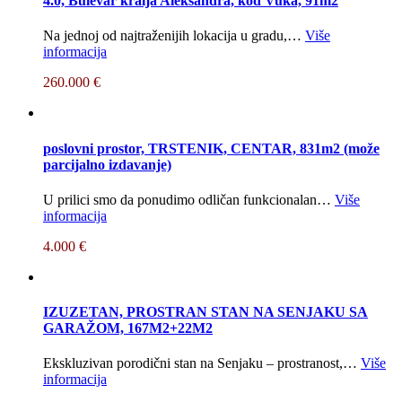
4.0, Bulevar kralja Aleksandra, kod Vuka, 91m2
Na jednoj od najtraženijih lokacija u gradu,…
Više
informacija
260.000 €
poslovni prostor, TRSTENIK, CENTAR, 831m2 (može
parcijalno izdavanje)
U prilici smo da ponudimo odličan funkcionalan…
Više
informacija
4.000 €
IZUZETAN, PROSTRAN STAN NA SENJAKU SA
GARAŽOM, 167M2+22M2
Ekskluzivan porodični stan na Senjaku – prostranost,…
Više
informacija