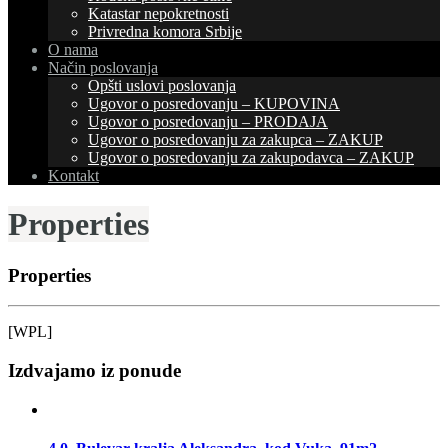
Katastar nepokretnosti
Privredna komora Srbije
O nama
Način poslovanja
Opšti uslovi poslovanja
Ugovor o posredovanju – KUPOVINA
Ugovor o posredovanju – PRODAJA
Ugovor o posredovanju za zakupca – ZAKUP
Ugovor o posredovanju za zakupodavca – ZAKUP
Kontakt
Properties
Properties
[WPL]
Izdvajamo iz ponude