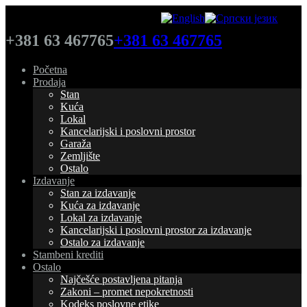
+381 63 467765
+381 63 467765
Početna
Prodaja
Stan
Kuća
Lokal
Kancelarijski i poslovni prostor
Garaža
Zemljište
Ostalo
Izdavanje
Stan za izdavanje
Kuća za izdavanje
Lokal za izdavanje
Kancelarijski i poslovni prostor za izdavanje
Ostalo za izdavanje
Stambeni krediti
Ostalo
Najčešće postavljena pitanja
Zakoni – promet nepokretnosti
Kodeks poslovne etike