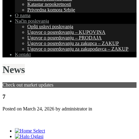
Katastar nepokretnosti
Privredna komora Srbije
O nama
Način poslovanja
Opšti uslovi poslovanja
Ugovor o posredovanju – KUPOVINA
Ugovor o posredovanju – PRODAJA
Ugovor o posredovanju za zakupca – ZAKUP
Ugovor o posredovanju za zakupodavca – ZAKUP
Kontakt
News
Check out market updates
7
Posted on
March 24, 2026
by administrator in