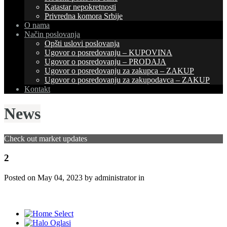
Katastar nepokretnosti
Privredna komora Srbije
O nama
Način poslovanja
Opšti uslovi poslovanja
Ugovor o posredovanju – KUPOVINA
Ugovor o posredovanju – PRODAJA
Ugovor o posredovanju za zakupca – ZAKUP
Ugovor o posredovanju za zakupodavca – ZAKUP
Kontakt
News
Check out market updates
2
Posted on
May 04, 2023
by administrator in