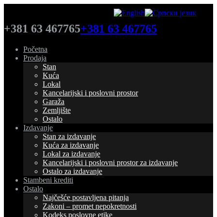
+381 63 467765
+381 63 467765
Početna
Prodaja
Stan
Kuća
Lokal
Kancelarijski i poslovni prostor
Garaža
Zemljište
Ostalo
Izdavanje
Stan za izdavanje
Kuća za izdavanje
Lokal za izdavanje
Kancelarijski i poslovni prostor za izdavanje
Ostalo za izdavanje
Stambeni krediti
Ostalo
Najčešće postavljena pitanja
Zakoni – promet nepokretnosti
Kodeks poslovne etike