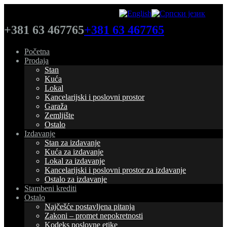
+381 63 467765
+381 63 467765
Početna
Prodaja
Stan
Kuća
Lokal
Kancelarijski i poslovni prostor
Garaža
Zemljište
Ostalo
Izdavanje
Stan za izdavanje
Kuća za izdavanje
Lokal za izdavanje
Kancelarijski i poslovni prostor za izdavanje
Ostalo za izdavanje
Stambeni krediti
Ostalo
Najčešće postavljena pitanja
Zakoni – promet nepokretnosti
Kodeks poslovne etike