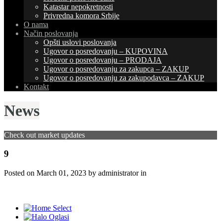
Katastar nepokretnosti
Privredna komora Srbije
O nama
Način poslovanja
Opšti uslovi poslovanja
Ugovor o posredovanju – KUPOVINA
Ugovor o posredovanju – PRODAJA
Ugovor o posredovanju za zakupca – ZAKUP
Ugovor o posredovanju za zakupodavca – ZAKUP
Kontakt
News
Check out market updates
9
Posted on
March 01, 2023
by administrator in