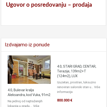
Ugovor o posredovanju – prodaja
Izdvajamo iz ponude
4.0, STARI GRAD, CENTAR,
Terazije, 139m2+T
(124m2), LUX
Izuzetan, prostran, luksuzno
renoviran salonski stan u…
Više
4.0, Bulevar kralja
informacija
Aleksandra, kod Vuka, 91m2
800.000 €
Na jednoj od najtraženijih
lokacija u gradu,…
Više