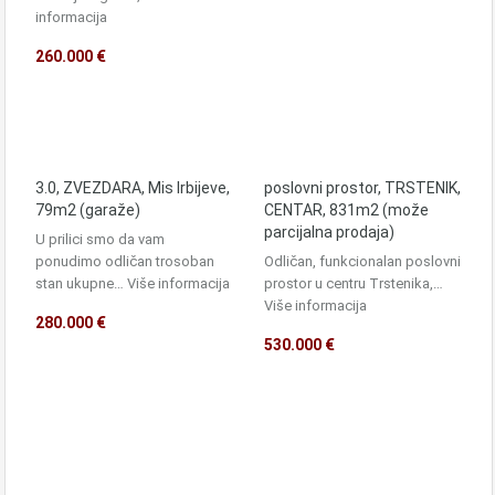
informacija
260.000 €
3.0, ZVEZDARA, Mis Irbijeve,
poslovni prostor, TRSTENIK,
79m2 (garaže)
CENTAR, 831m2 (može
parcijalna prodaja)
U prilici smo da vam
ponudimo odličan trosoban
Odličan, funkcionalan poslovni
stan ukupne…
Više informacija
prostor u centru Trstenika,…
Više informacija
280.000 €
530.000 €