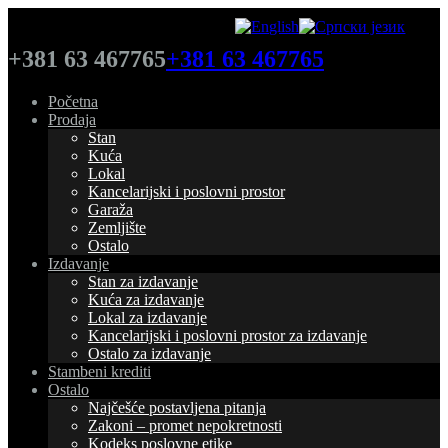
+381 63 467765
+381 63 467765
Početna
Prodaja
Stan
Kuća
Lokal
Kancelarijski i poslovni prostor
Garaža
Zemljište
Ostalo
Izdavanje
Stan za izdavanje
Kuća za izdavanje
Lokal za izdavanje
Kancelarijski i poslovni prostor za izdavanje
Ostalo za izdavanje
Stambeni krediti
Ostalo
Najčešće postavljena pitanja
Zakoni – promet nepokretnosti
Kodeks poslovne etike