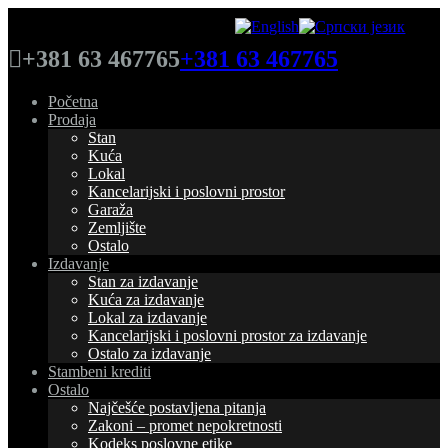
+381 63 467765
+381 63 467765
Početna
Prodaja
Stan
Kuća
Lokal
Kancelarijski i poslovni prostor
Garaža
Zemljište
Ostalo
Izdavanje
Stan za izdavanje
Kuća za izdavanje
Lokal za izdavanje
Kancelarijski i poslovni prostor za izdavanje
Ostalo za izdavanje
Stambeni krediti
Ostalo
Najčešće postavljena pitanja
Zakoni – promet nepokretnosti
Kodeks poslovne etike