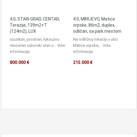
4.0, STARI GRAD, CENTAR,
4.0, MIRIJEVO, Matice
Terazije, 139m2+T
srpske, 86m2, duplex,
(124m2), LUX
odličan, sa park.mestom
Izuzetan, prostran, luksuzno
Na odličnoj lokaciji u ulici
renoviran salonski stan u…
Više
Matice srpske,…
Više
informacija
informacija
800.000 €
215.000 €