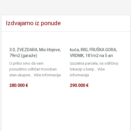
Izdvajamo iz ponude
3.0, ZVEZDARA, Mis Irbijeve,
kuća, IRIG, FRUŠKA GORA,
79m2 (garaže)
VRDNIK, 181m2 na 5 ari
U prilici smo da vam
Izuzetna parcela, na odličnoj
ponudimo odličan trosoban
lokaciji u banji…
Više
stan ukupne…
Više informacija
informacija
280.000 €
290.000 €