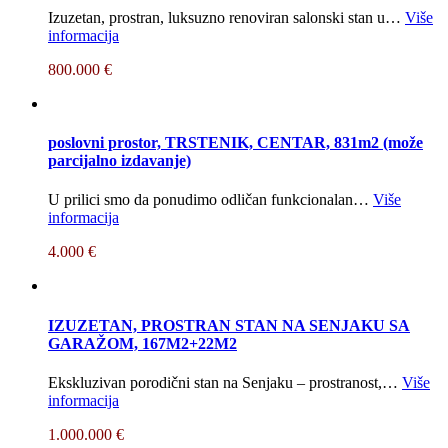
Izuzetan, prostran, luksuzno renoviran salonski stan u…
Više
informacija
800.000 €
poslovni prostor, TRSTENIK, CENTAR, 831m2 (može
parcijalno izdavanje)
U prilici smo da ponudimo odličan funkcionalan…
Više
informacija
4.000 €
IZUZETAN, PROSTRAN STAN NA SENJAKU SA
GARAŽOM, 167M2+22M2
Ekskluzivan porodični stan na Senjaku – prostranost,…
Više
informacija
1.000.000 €