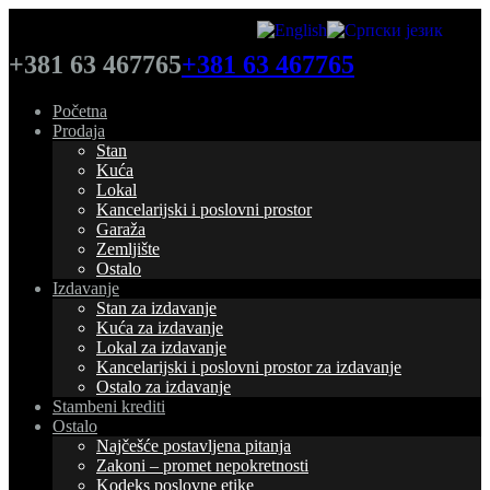
+381 63 467765
+381 63 467765
Početna
Prodaja
Stan
Kuća
Lokal
Kancelarijski i poslovni prostor
Garaža
Zemljište
Ostalo
Izdavanje
Stan za izdavanje
Kuća za izdavanje
Lokal za izdavanje
Kancelarijski i poslovni prostor za izdavanje
Ostalo za izdavanje
Stambeni krediti
Ostalo
Najčešće postavljena pitanja
Zakoni – promet nepokretnosti
Kodeks poslovne etike