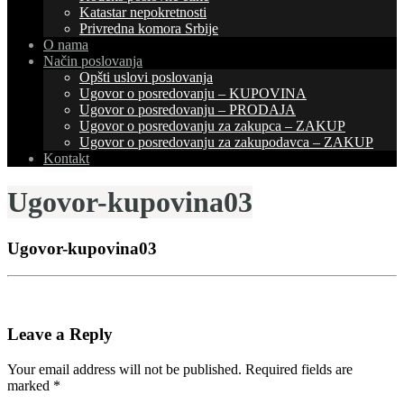
Katastar nepokretnosti
Privredna komora Srbije
O nama
Način poslovanja
Opšti uslovi poslovanja
Ugovor o posredovanju – KUPOVINA
Ugovor o posredovanju – PRODAJA
Ugovor o posredovanju za zakupca – ZAKUP
Ugovor o posredovanju za zakupodavca – ZAKUP
Kontakt
Ugovor-kupovina03
Ugovor-kupovina03
Leave a Reply
Your email address will not be published.
Required fields are
marked
*