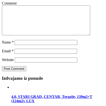
Comment
Name
*
Email
*
Website
Izdvajamo iz ponude
4.0, STARI GRAD, CENTAR, Terazije, 139m2+T
(124m2), LUX